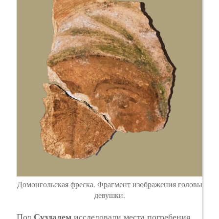
Домонгольская фреска. Фрагмент изображения головы
девушки.
Суздалем
Под
исследовали места погребения