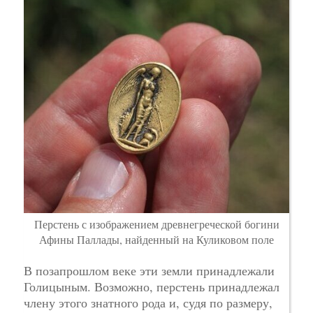
Перстень с изображением древнегреческой богини
Афины Паллады, найденный на Куликовом поле
В позапрошлом веке эти земли принадлежали
Голицыным. Возможно, перстень принадлежал
члену этого знатного рода и, судя по размеру,