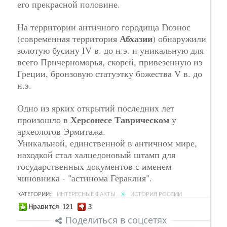
его прекрасной половине.
На территории античного городища Гюэнос
Абхазии
(современная территория
) обнаружили
золотую бусину IV в. до н.э. и уникальную для
всего Причерноморья, скорей, привезенную из
Греции, бронзовую статуэтку божества V в. до
н.э.
Одно из ярких открытий последних лет
Херсонесе Таврическом
произошло в
у
археологов Эрмитажа.
Уникальной, единственной в античном мире,
находкой стал халцедоновый штамп для
государственных документов с именем
чиновника - "астинома Гераклия".
КАТЕГОРИИ:
ИНТЕРЕСНЫЕ ФАКТЫ
X
ИСТОРИЯ РОССИИ
Нравится
121
3
Поделиться в соцсетях