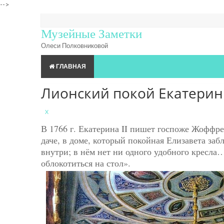
-->
Музейные Заметки
Олеси Полковниковой
ГЛАВНАЯ
Лионский покой Екатери
X
В 1766 г. Екатерина II пишет госпоже Жоффре
даче, в доме, который покойная Елизавета заб
внутри; в нём нет ни одного удобного кресла
облокотиться на стол».