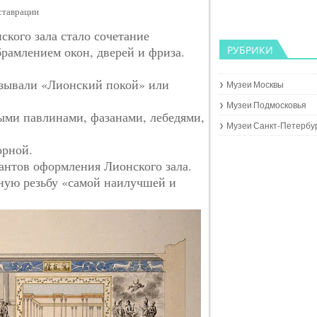
еставрации
кого зала стало сочетание
рамлением окон, дверей и фриза.
РУБРИКИ
называли «Лионский покой» или
Музеи Москвы
Музеи Подмосковья
ыми павлинами, фазанами, лебедями,
Музеи Санкт-Петербу
орной.
антов оформления Лионского зала.
ную резьбу «самой наилучшей и