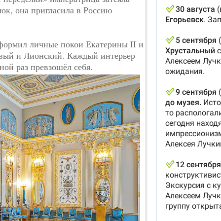
мок, она пригласила в Россию
формил личные покои Екатерины II и
вый и Лионский. Каждый интерьер
ной раз превзошёл себя.