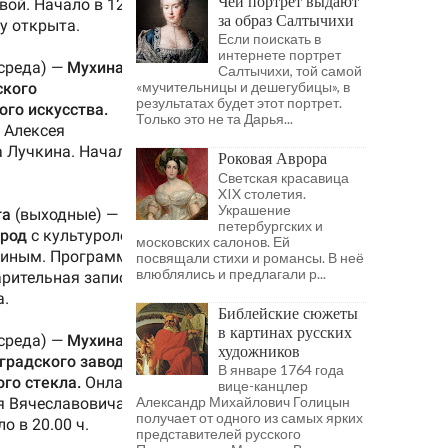
Чей портрет выдают
за образ Салтычихи
Если поискать в
интернете портрет
Салтычихи, той самой
«мучительницы и дешегубицы», в
результатах будет этот портрет.
Только это не та Дарья...
Роковая Аврора
Светская красавица
XIX столетия.
Украшение
петербургских и
московских салонов. Ей
посвящали стихи и романсы. В неё
влюблялись и предлагали р...
Библейские сюжеты
в картинах русских
художников
В январе 1764 года
вице-канцлер
Александр Михайлович Голицын
получает от одного из самых ярких
представителей русского