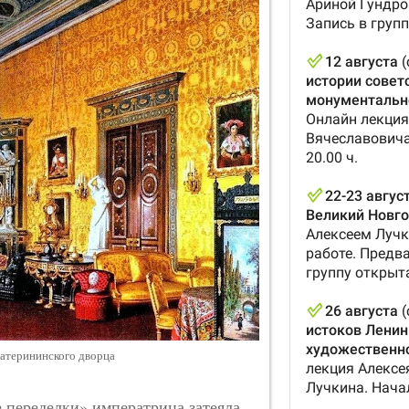
катерининского дворца
 переделки» императрица затеяла