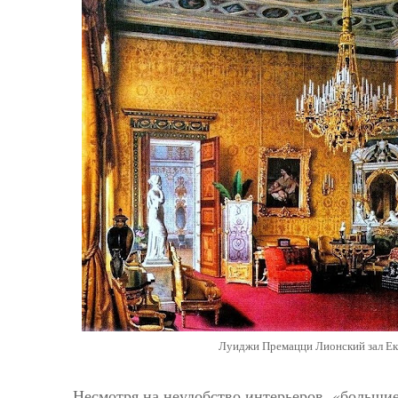
Луиджи Премацци Лионский зал Е
Несмотря на неудобство интерьеров, «большие