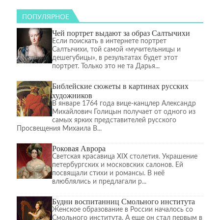
ПОПУЛЯРНОЕ
Чей портрет выдают за образ Салтычихи
Если поискать в интернете портрет
Салтычихи, той самой «мучительницы и
дешегубицы», в результатах будет этот
портрет. Только это не та Дарья...
Библейские сюжеты в картинах русских
художников
В январе 1764 года вице-канцлер Александр
Михайлович Голицын получает от одного из
самых ярких представителей русского
Просвещения Михаила В...
Роковая Аврора
Светская красавица XIX столетия. Украшение
петербургских и московских салонов. Ей
посвящали стихи и романсы. В неё
влюблялись и предлагали р...
Будни воспитанниц Смольного института
Женское образование в России началось со
Смольного института. А еще он стал первым в